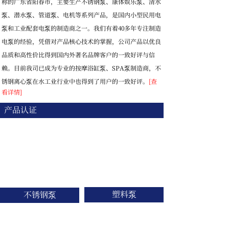
称的广东省阳春市，主要生产不锈钢泵、康体娱乐泵、清水
泵、潜水泵、管道泵、电机等系列产品，是国内小型民用电
泵和工业配套电泵的制造商之一。我们有着40多年专注制造
电泵的经验，凭借对产品核心技术的掌握，公司产品以优良
品质和高性价比得到国内外著名品牌客户的一致好评与信
赖。目前我司已成为专业的按摩浴缸泵、SPA泵制造商，不
锈钢离心泵在水工业行业中也得到了用户的一致好评。
[查
看详情]
产品认证
塑料泵
不锈钢泵