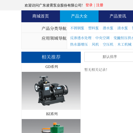
登录
|
注册
欢迎访问广东凌霄泵业股份有限公司!
商城首页
产品大全
产品资讯
ISW/IRG系列
产品分类导航
不锈钢泵
塑料泵
潜水泵
清水泵
|
|
|
|
应用领域导航
反渗透水处理
中央空调
变频恒压供
|
|
热水器增压
风机
空压机
木工机械
|
|
|
相关推荐
默认排序
GD系列
暂无相关记录！
BZ系列