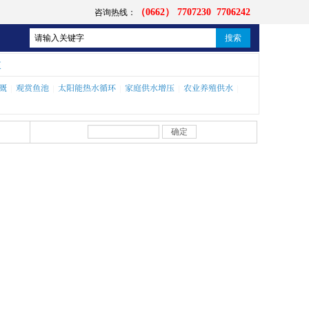
（0662） 7707230 7706242
咨询热线：
搜索
泵
溉
观赏鱼池
太阳能热水循环
家庭供水增压
农业养殖供水
|
|
|
|
|
确定