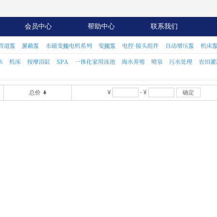
会员中心
帮助中心
联系我们
管道泵
屏蔽泵
永磁变频电机系列
变频泵
电控·接头组件
自动增压泵
机床
|
|
|
|
|
|
水
机床
按摩浴缸
SPA
一体化家用泳池
海水养殖
喷泉
污水处理
农田灌
|
|
|
|
|
|
|
|
总价
¥
-
¥
确定